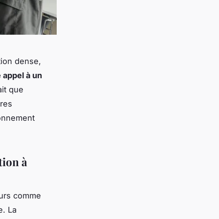
tion dense,
e appel à un
it que
res
ronnement
tion à
eurs comme
e. La