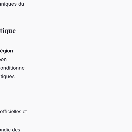
hniques du
stique
région
bon
 conditionne
atiques
officielles et
ondie des