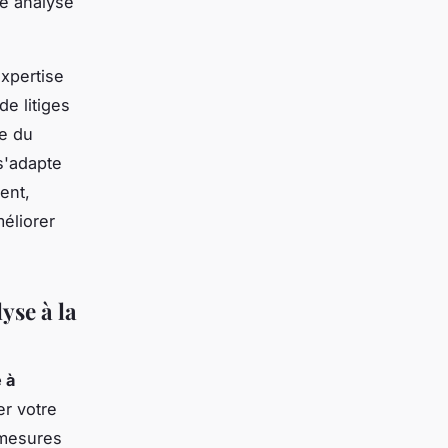
ne analyse
xpertise
e litiges
ue du
s'adapte
ent,
éliorer
yse à la
 à
r votre
 mesures