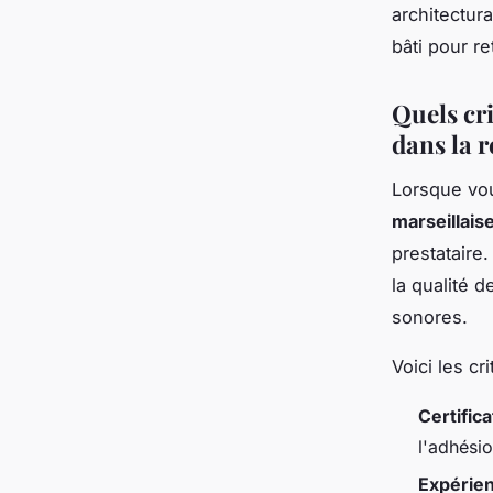
architectur
bâti pour r
Quels cr
dans la r
Lorsque vo
marseillais
prestataire.
la qualité d
sonores.
Voici les cr
Certific
l'adhési
Expérien