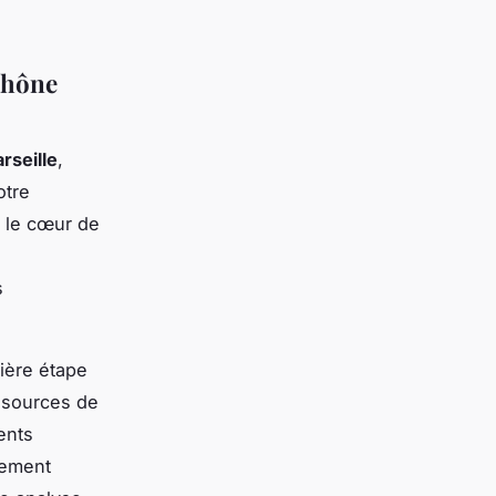
Rhône
rseille
,
otre
e le cœur de
s
ière étape
s sources de
ents
lement