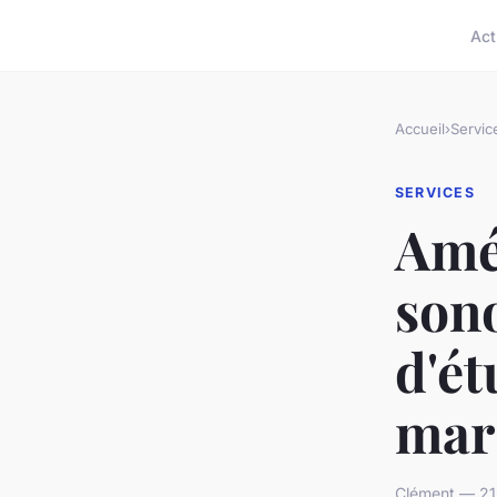
Act
Accueil
›
Servic
SERVICES
Amél
son
d'ét
mars
Clément — 21