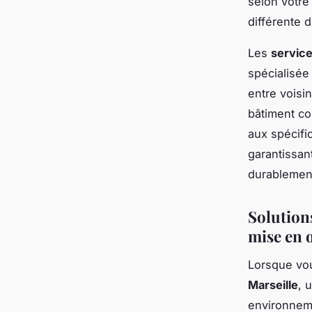
selon votre
différente 
Les
servic
spécialisée
entre voisin
bâtiment co
aux spécifi
garantissan
durablement
Solutions
mise en 
Lorsque vo
Marseille
, 
environneme