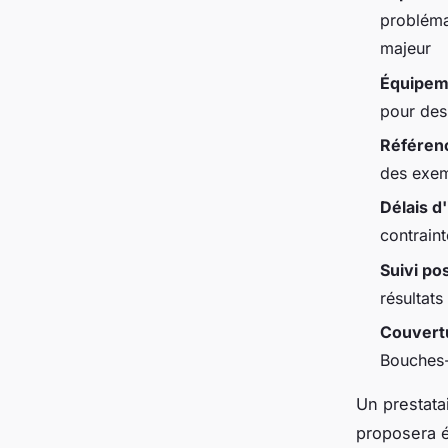
problémat
majeur
Équipeme
pour des 
Référenc
des exem
Délais d
contrain
Suivi po
résultats
Couvert
Bouches-
Un prestata
proposera é