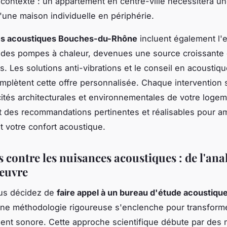
 contexte : un appartement en centre-ville nécessitera u
d'une maison individuelle en périphérie.
es acoustiques Bouches-du-Rhône
incluent également l'e
 des pompes à chaleur, devenues une source croissante d
s. Les solutions anti-vibrations et le conseil en acoustiq
mplètent cette offre personnalisée. Chaque intervention 
cités architecturales et environnementales de votre logem
t des recommandations pertinentes et réalisables pour am
 votre confort acoustique.
 contre les nuisances acoustiques : de l'anal
œuvre
us décidez de
faire appel à un bureau d'étude acoustique
une méthodologie rigoureuse s'enclenche pour transforme
nt sonore. Cette approche scientifique débute par des