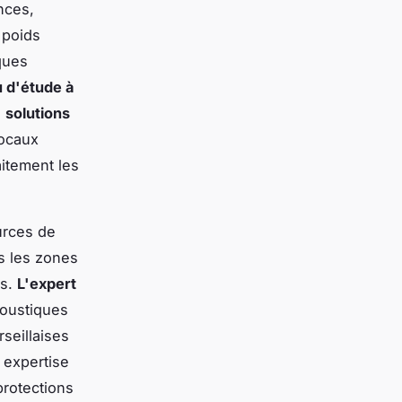
nces,
 poids
iques
 d'étude à
s
solutions
locaux
aitement les
urces de
rs les zones
es.
L'expert
oustiques
seillaises
e expertise
protections