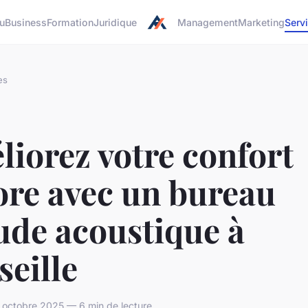
u
Business
Formation
Juridique
Management
Marketing
Serv
es
iorez votre confort
ore avec un bureau
ude acoustique à
eille
 octobre 2025 — 6 min de lecture