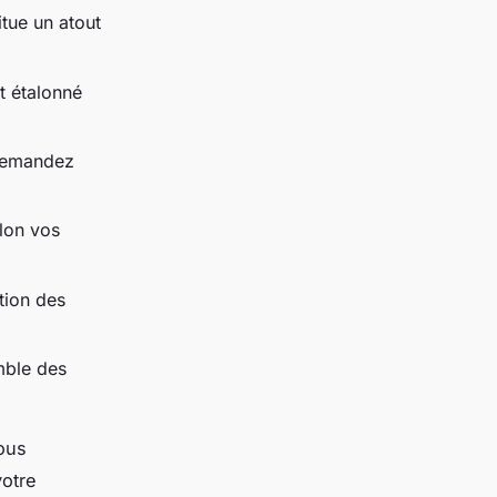
itue un atout
t étalonné
 demandez
elon vos
tion des
mble des
ous
votre