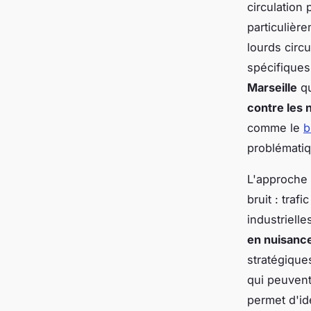
circulation
particulièr
lourds circu
spécifiques
Marseille
qu
contre les 
comme le
b
problématiq
L'approche
bruit : traf
industrielle
en nuisance
stratégique
qui peuvent 
permet d'ide