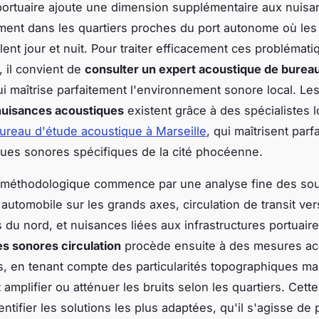
 portuaire ajoute une dimension supplémentaire aux nuisa
ement dans les quartiers proches du port autonome où les
lent jour et nuit. Pour traiter efficacement ces problémat
, il convient de
consulter un expert acoustique de bureau
i maîtrise parfaitement l'environnement sonore local. Le
nuisances acoustiques
existent grâce à des spécialistes 
ureau d'étude acoustique à Marseille
, qui maîtrisent parf
ues sonores spécifiques de la cité phocéenne.
 méthodologique commence par une analyse fine des so
ic automobile sur les grands axes, circulation de transit ve
s du nord, et nuisances liées aux infrastructures portuair
s sonores circulation
procède ensuite à des mesures ac
s, en tenant compte des particularités topographiques mar
amplifier ou atténuer les bruits selon les quartiers. Cett
ntifier les solutions les plus adaptées, qu'il s'agisse de 