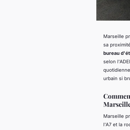
Marseille p
sa proximit
bureau d'ét
selon l'AD
quotidienne
urbain si b
Comment 
Marseille
Marseille 
l'A7 et la r